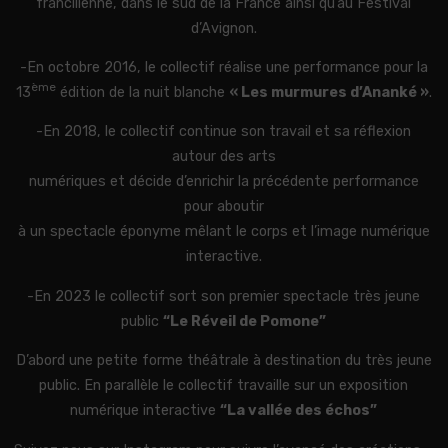
francilienne, dans le sud de la France ainsi qu’au Festival
d’Avignon.
-En octobre 2016, le collectif réalise une performance pour la
ème
13
édition de la nuit blanche
« Les murmures d’Ananké »
.
-En 2018, le collectif continue son travail et sa réflexion
autour des arts
numériques et décide d’enrichir la précédente performance
pour aboutir
à un spectacle éponyme mêlant le corps et l’image numérique
interactive.
-En 2023 le collectif sort son premier spectacle très jeune
public
“Le Réveil de Pomone”
D’abord une petite forme théâtrale à destination du très jeune
public. En parallèle le collectif travaille sur un exposition
numérique interactive
“La vallée des échos”